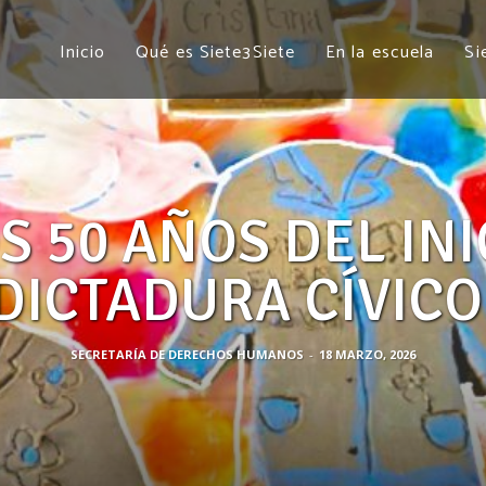
Inicio
Qué es Siete3Siete
En la escuela
Si
S 50 AÑOS DEL INI
DICTADURA CÍVICO
SECRETARÍA DE DERECHOS HUMANOS
-
18 MARZO, 2026