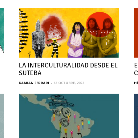
LA INTERCULTURALIDAD DESDE EL
E
SUTEBA
DAMIAN FERRARI
-
13 OCTUBRE, 2022
H