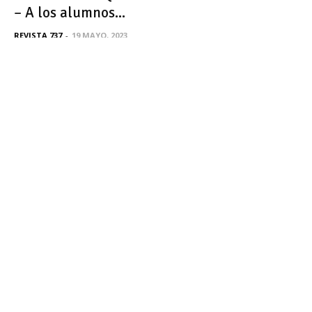
– A los alumnos...
REVISTA 737
-
19 MAYO, 2023
PALABRAS DE LIBERTAD – EPISODIO 2:
GRACIELA MONTES
LUIS CABEDA
-
12 AGOSTO, 2020