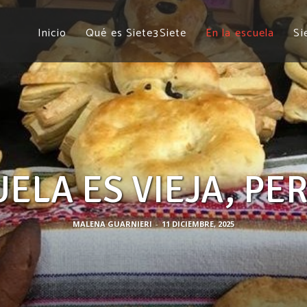
DAN HACIENDO
Inicio
Qué es Siete3Siete
En la escuela
Si
ELA ES VIEJA, PE
MALENA GUARNIERI
-
11 DICIEMBRE, 2025