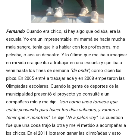
Fernando
: Cuando era chico, si hay algo que odiaba, era la
escuela. Yo era un impresentable, mi mamá se hacía mucha
mala sangre, tenía que ir a hablar con los profesores, me
peleaba, o sea un desastre. Y lo último que me iba a imaginar
en mi vida era que iba a trabajar en una escuela y que iba a
venir hasta los fines de semana
“de onda”,
como dicen lxs
pibxs. En 2005 entré a trabajar acá y en 2008 empezaron las
Olimpíadas escolares. Cuando la gente de deportes de la
municipalidad presentó el proyecto yo consulté a un
compañero mío y me dijo:
“son como unos torneos que
están pensando para hacer los días sábados, y vamos a
tener que ir nosotrxs”.
Le dije “
Ni a palos voy”.
La cuestión
fue que una cosa trajo la otra y me vi metido a acompañar a
lxs chicxs. En el 2011 lograron ganar las olimpíadas y esto