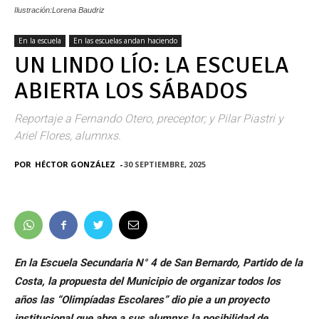
Ilustración:Lorena Baudriz
En la escuela
En las escuelas andan haciendo
UN LINDO LÍO: LA ESCUELA
ABIERTA LOS SÁBADOS
Reportaje a Fernando Otero, preceptor; y Pilar Piastri y
Ariel Flores, alumnxs.
POR
HÉCTOR GONZÁLEZ
-
30 SEPTIEMBRE, 2025
En la Escuela Secundaria N° 4 de San Bernardo, Partido de la
Costa, la propuesta del Municipio de organizar todos los
años las “Olimpíadas Escolares” dio pie a un proyecto
institucional que abre a sus alumnxs la posibilidad de