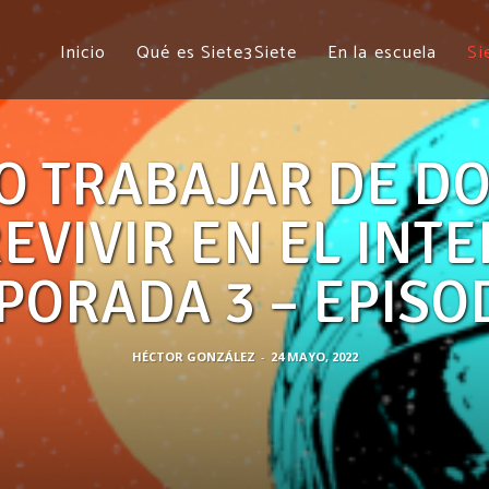
 DOCENTE Y SOBREVIVIR EN EL 
Inicio
Qué es Siete3Siete
En la escuela
Si
O TRABAJAR DE DO
EVIVIR EN EL INTE
PORADA 3 – EPISOD
HÉCTOR GONZÁLEZ
-
24 MAYO, 2022