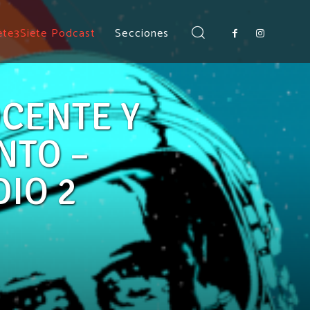
INTENTO
ete3Siete Podcast
Secciones
PUBLICACIONES DESTACADAS
CENTE Y
NTO –
IO 2