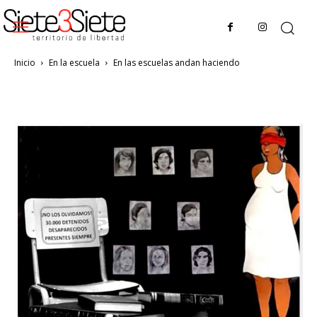
Inicio
En la escuela
En las escuelas andan haciendo