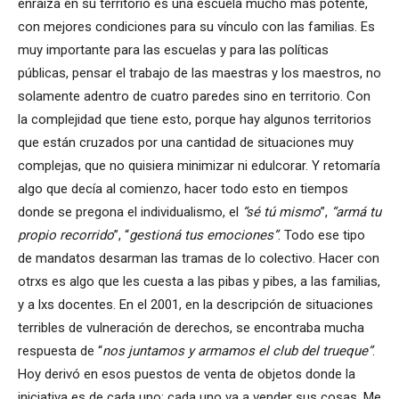
enraíza en su territorio es una escuela mucho más potente,
con mejores condiciones para su vínculo con las familias. Es
muy importante para las escuelas y para las políticas
públicas, pensar el trabajo de las maestras y los maestros, no
solamente adentro de cuatro paredes sino en territorio. Con
la complejidad que tiene esto, porque hay algunos territorios
que están cruzados por una cantidad de situaciones muy
complejas, que no quisiera minimizar ni edulcorar. Y retomaría
algo que decía al comienzo, hacer todo esto en tiempos
donde se pregona el individualismo, el
“sé tú mismo
”,
“armá tu
propio recorrido
”, “
gestioná tus emociones”
. Todo ese tipo
de mandatos desarman las tramas de lo colectivo. Hacer con
otrxs es algo que les cuesta a las pibas y pibes, a las familias,
y a lxs docentes. En el 2001, en la descripción de situaciones
terribles de vulneración de derechos, se encontraba mucha
respuesta de “
nos juntamos y armamos el club del trueque”
.
Hoy derivó en esos puestos de venta de objetos donde la
iniciativa es de cada uno; cada uno va a vender sus cosas. Me