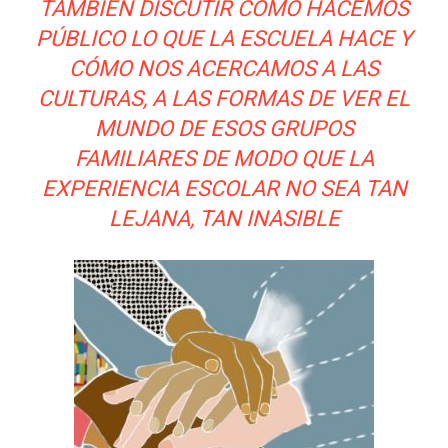
TAMBIÉN DISCUTIR CÓMO HACEMOS
PÚBLICO LO QUE LA ESCUELA HACE Y
CÓMO NOS ACERCAMOS A LAS
CULTURAS, A LAS FORMAS DE VER EL
MUNDO DE ESOS GRUPOS
FAMILIARES DE MODO QUE LA
EXPERIENCIA ESCOLAR NO SEA TAN
LEJANA, TAN INASIBLE