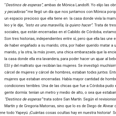
“
Destinos de esperas”,
ambas de Mónica Landolfi. Yo elijo las o
y pecadoras”
me llegó un día que nos juntamos con Mónica porque
un espacio precioso que ella tiene en la casa donde vivía la mamá
leo y le dije,
“esto es una maravilla, la quiero hacer”.
Trata de tre
sociales, que están encerradas en el Cabildo de Córdoba; estamos 
Son tres historias, independientes entre sí, pero que ella las un
de haber engañado a su marido; otra, por haber querido matar a 
marido, y la otra, la más joven, una chica embarazada que la enc
la casa donde ella era lavandera, para poder hacer un ajuar al beb
ESI y del maltrato que recibían las mujeres. Se investigó muchísim
cárcel de mujeres y cárcel de hombres, estaban todxs juntxs. Ent
mujeres que estaban encerradas. Había mayor cantidad de homb
condiciones terribles. Una de las chicas que fue a Córdoba pudo e
gente dormía: tenían un metro y medio de alto, o sea que estaban
“Destinos de esperas”
trata sobre San Martín. Según el revisioni
Martín y de Gregoria Matorras, sino que lo es de Diego de Alvear
 tiene todo Yapeyú. ¡Cuántas cosas ocultas hay en nuestra histori