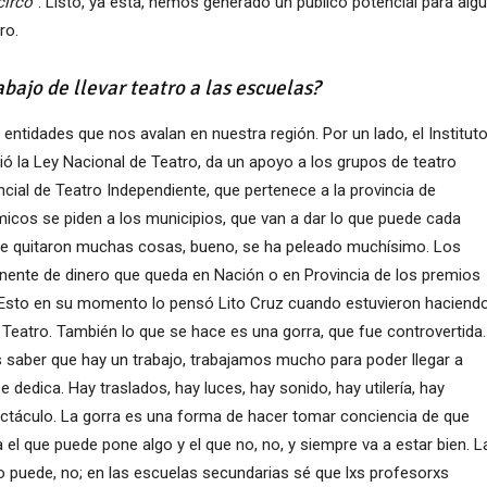
circo
”. Listo, ya está, hemos generado un público potencial para alg
ro.
bajo de llevar teatro a las escuelas?
entidades que nos avalan en nuestra región. Por un lado, el Institut
ió la Ley Nacional de Teatro, da un apoyo a los grupos de teatro
cial de Teatro Independiente, que pertenece a la provincia de
os se piden a los municipios, que van a dar lo que puede cada
se quitaron muchas cosas, bueno, se ha peleado muchísimo. Los
nente de dinero que queda en Nación o en Provincia de los premios
n. Esto en su momento lo pensó Lito Cruz cuando estuvieron haciend
e Teatro. También lo que se hace es una gorra, que fue controvertida.
s saber que hay un trabajo, trabajamos mucho para poder llegar a
edica. Hay traslados, hay luces, hay sonido, hay utilería, hay
pectáculo. La gorra es una forma de hacer tomar conciencia de que
el que puede pone algo y el que no, no, y siempre va a estar bien. L
no puede, no; en las escuelas secundarias sé que lxs profesorxs