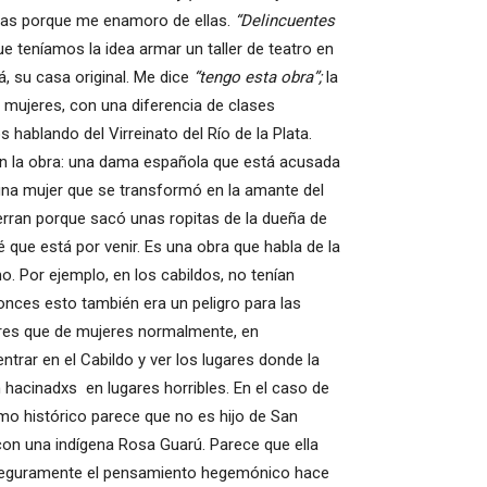
bras porque me enamoro de ellas.
“Delincuentes
 teníamos la idea armar un taller de teatro en
, su casa original. Me dice
“tengo esta obra”;
la
s mujeres, con una diferencia de clases
hablando del Virreinato del Río de la Plata.
e en la obra: una dama española que está acusada
una mujer que se transformó en la amante del
ierran porque sacó unas ropitas de la dueña de
é que está por venir. Es una obra que habla de la
o. Por ejemplo, en los cabildos, no tenían
onces esto también era un peligro para las
res que de mujeres normalmente, en
ntrar en el Cabildo y ver los lugares donde la
 hacinadxs en lugares horribles. En el caso de
smo histórico parece que no es hijo de San
 con una indígena Rosa Guarú. Parece que ella
a! Seguramente el pensamiento hegemónico hace