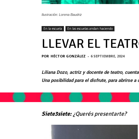
Ilustración: Lorena Baudriz
En la escuela
En las escuelas andan haciendo
LLEVAR EL TEAT
POR
HÉCTOR GONZÁLEZ
-
6 SEPTIEMBRE, 2024
Liliana Dozo, actriz y docente de teatro, cuenta
Una posibilidad para el disfrute, para abrirse 
Siete3siete:
¿Querés presentarte?