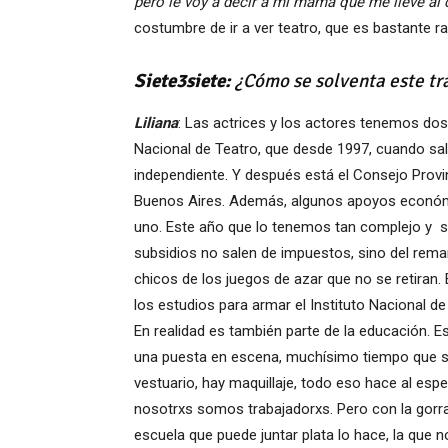
pero le voy a decir a mi mamá que me lleve al 
costumbre de ir a ver teatro, que es bastante ra
Siete3siete:
¿Cómo se solventa este tra
Liliana
: Las actrices y los actores tenemos dos 
Nacional de Teatro, que desde 1997, cuando sal
independiente. Y después está el Consejo Provin
Buenos Aires. Además, algunos apoyos económic
uno. Este año que lo tenemos tan complejo y 
subsidios no salen de impuestos, sino del rema
chicos de los juegos de azar que no se retira
los estudios para armar el Instituto Nacional d
En realidad es también parte de la educación. E
una puesta en escena, muchísimo tiempo que se d
vestuario, hay maquillaje, todo eso hace al es
nosotrxs somos trabajadorxs. Pero con la gorra 
escuela que puede juntar plata lo hace, la que 