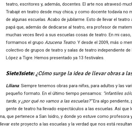
teatro, escritores y, además, docentes. El arte nos atravesó m
Trabajé en teatro desde muy chica; y como docente todavía no 
de algunas escuelas. Acabo de jubilarme. Esto de llevar el teatro
papá que, además de dedicarse al teatro, era profesor de matemát
muchas veces llevó a sus escuelas cosas de teatro. En mi caso,
formamos el grupo
Azucena Teatro
. Y desde el 2009, más o me
colectivo de grupos de teatro y salas de teatro independiente de
López a Tigre. Hemos presentado ya 13 festivales.
Siete3siete:
¿Cómo surge la idea de llevar obras a la
Liliana
: Siempre tenemos obras para niñxs, para adultxs y las va
pequeño formato. En el último tiempo pensamos:
“infantiles só
tarde
,
y ¿por qué no vamos a las escuelas?”
Era algo pendiente,
gente de teatro ha llevado espectáculos a las escuelas. Así q
lina, que pertenece a San Isidro, y donde yo estuve como profesora y
r este proyecto a las escuelas y la verdad que nos está resultan