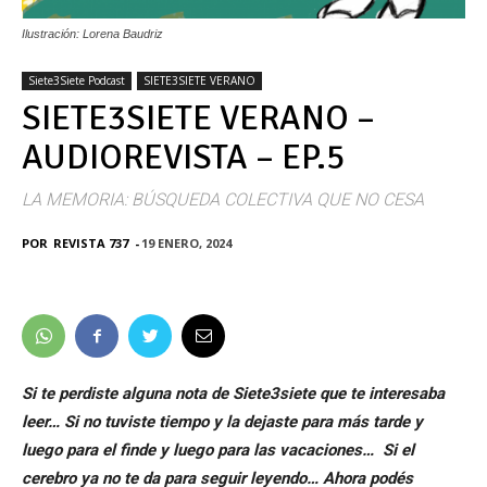
Ilustración: Lorena Baudriz
Siete3Siete Podcast
SIETE3SIETE VERANO
SIETE3SIETE VERANO –
AUDIOREVISTA – EP.5
LA MEMORIA: BÚSQUEDA COLECTIVA QUE NO CESA
POR
REVISTA 737
-
19 ENERO, 2024
Si te perdiste alguna nota de Siete3siete que te interesaba
leer… Si no tuviste tiempo y la dejaste para más tarde y
luego para el finde y luego para las vacaciones… Si el
cerebro ya no te da para seguir leyendo… Ahora podés