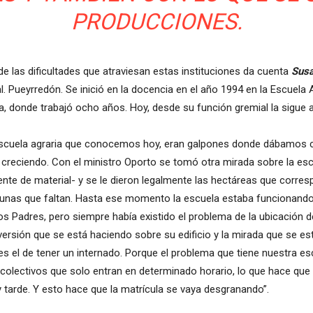
PRODUCCIONES.
de las dificultades que atraviesan estas instituciones da cuenta
Susa
. Pueyrredón. Se inició en la docencia en el año 1994 en la Escuela 
ta, donde trabajó ocho años. Hoy, desde su función gremial la sigu
escuela agraria que conocemos hoy, eran galpones donde dábamos clas
 creciendo. Con el ministro Oporto se tomó otra mirada sobre la escu
te de material- y se le dieron legalmente las hectáreas que corres
gunas que faltan. Hasta ese momento la escuela estaba funcionando 
os Padres, pero siempre había existido el problema de la ubicación de
nversión que se está haciendo sobre su edificio y la mirada que se e
es el de tener un internado. Porque el problema que tiene nuestra es
ay colectivos que solo entran en determinado horario, lo que hace q
 tarde. Y esto hace que la matrícula se vaya desgranando”.