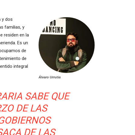
n y dos
 familias, y
e residen en la
merienda. Es un
s ocupamos de
ntenimiento de
ntido integral
Álvaro Urrutia
ARIA SABE QUE
ZO DE LAS
 GOBIERNOS
SACA DE LAS