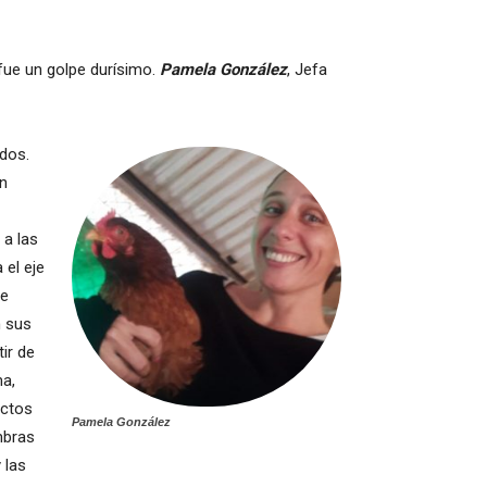
 fue un golpe durísimo.
Pamela González
, Jefa
ados.
ón
 a las
 el eje
ue
n sus
tir de
ma,
ectos
Pamela González
mbras
 las