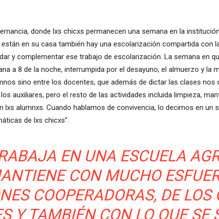
ernancia, donde lxs chicxs permanecen una semana en la institució
stán en su casa también hay una escolarización compartida con las
dar y complementar ese trabajo de escolarización. La semana en qu
na a 8 de la noche, interrumpida por el desayuno, el almuerzo y la 
mnos sino entre los docentes, que además de dictar las clases no
los auxiliares, pero el resto de las actividades incluida limpieza, ma
n lxs alumnxs. Cuando hablamos de convivencia, lo decimos en un se
ticas de lxs chicxs”.
TRABAJA EN UNA ESCUELA AGR
MANTIENE CON MUCHO ESFUER
NES COOPERADORAS, DE LOS
S Y TAMBIÉN CON LO QUE SE 