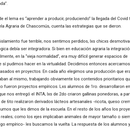
da”.
e el lema es “aprender a producir, produciendo” la llegada del Covid
ela Agraria de Chascomús, cuenta las estrategias que se dieron.
islamiento fue terrible, nos sentimos perdidos, lxs chicxs desmotiv
ca debía ser integradora. Si bien en educación agraria la integraci
lmente, en la “vieja normalidad”, era muy difícil generar espacios de
e sí pudimos hacer en la virtualidad. Decidimos entonces acercarnos
 basados en proyectos. En cada año elegimos una producción que era
taban al mismo, trabajando obviamente los contenidos prioritarios q
6to fueron proyectos empíricos. Lxs alumnos de 1ro. desarrollaron e
que nos entregó el INTA; lxs de 2do criaron gallinas ponedoras, a par
s de 6to realizaron derivados lácteos artesanales -ricota, queso cre
sumos que les dimos de la escuela. En el resto de los años los proy
 reales; como los ejes implicaban animales de mayor tamaño o sie
algo empírico- les buscamos la vuelta. La respuesta de los alumnos y