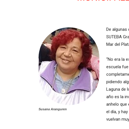
De algunas 
SUTEBA Gral
Mar del Pla
“No era la 
escuela fue
completamen
pidiendo al
Laguna de l
año es la i
anhelo que 
Susana Aranguren
el día, y h
vuelvan muy