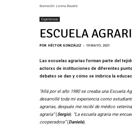
Ilustración: Lorena Baudriz
Experiencias
ESCUELA AGRARI
POR
HÉCTOR GONZÁLEZ
-
19 MAYO, 2021
Las escuelas agrarias forman parte del tejid
actorxs de instituciones de diferentes punto
debates se dan y cómo se imbrica la educa
“Allá por el año 1980 se creaba una Escuela Agr
desarrollé toda mi experiencia como estudiant
agrarias, después me recibí de médico veterin
agraria”
(
Sergio
).
“La escuela agraria me encu
cooperadora”
(
Daniela
).