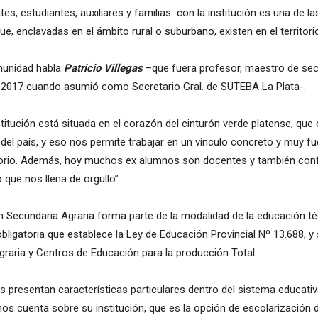
es, estudiantes, auxiliares y familias con la institución es una de la
e, enclavadas en el ámbito rural o suburbano, existen en el territorio
munidad habla
Patricio Villegas
–que fuera profesor, maestro de secc
ta 2017 cuando asumió como Secretario Gral. de SUTEBA La Plata-.
titución está situada en el corazón del cinturón verde platense, qu
del país, y eso nos permite trabajar en un vínculo concreto y muy fu
itorio. Además, hoy muchos ex alumnos son docentes y también con
 que nos llena de orgullo”.
 Secundaria Agraria forma parte de la modalidad de la educación té
bligatoria que establece la Ley de Educación Provincial Nº 13.688, y
raria y Centros de Educación para la producción Total.
s presentan características particulares dentro del sistema educati
os cuenta sobre su institución, que es la opción de escolarización d