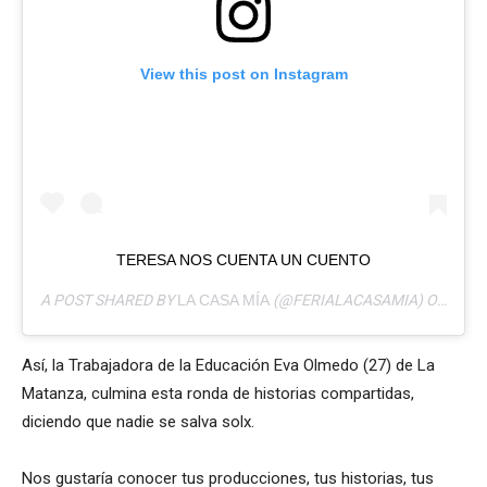
View this post on Instagram
TERESA NOS CUENTA UN CUENTO
A POST SHARED BY
LA CASA MÍA
(@FERIALACASAMIA) ON
MAR 
Así, la Trabajadora de la Educación Eva Olmedo (27) de La
Matanza, culmina esta ronda de historias compartidas,
diciendo que nadie se salva solx.
Nos gustaría conocer tus producciones, tus historias, tus